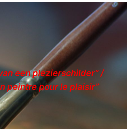
an een plezierschilder” /
 peintre pour le plaisir”