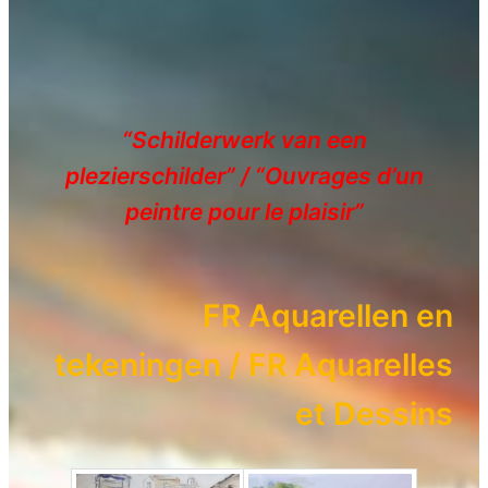
“Schilderwerk van een
plezierschilder” / “Ouvrages d’un
peintre pour le plaisir”
FR Aquarellen en
tekeningen / FR Aquarelles
et Dessins